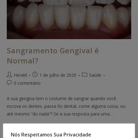
Sangramento Gengival é
Normal?
Herald
1 de julho de 2020
Saúde
0 comentário
A sua gengiva tem o costume de sangrar quando você
escova os dentes, passa fio dental, come alguma coisa, ou
até mesmo “do nada”? Se a sua resposta para uma…
Continue Lendo
Nós Respeitamos Sua Privacidade